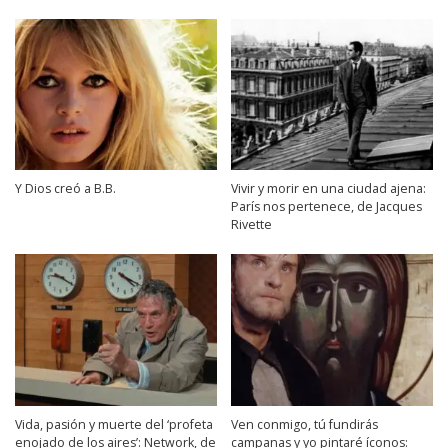
Y Dios creó a B.B.
Vivir y morir en una ciudad ajena:
París nos pertenece, de Jacques
Rivette
Vida, pasión y muerte del ‘profeta
Ven conmigo, tú fundirás
enojado de los aires’: Network, de
campanas y yo pintaré íconos: