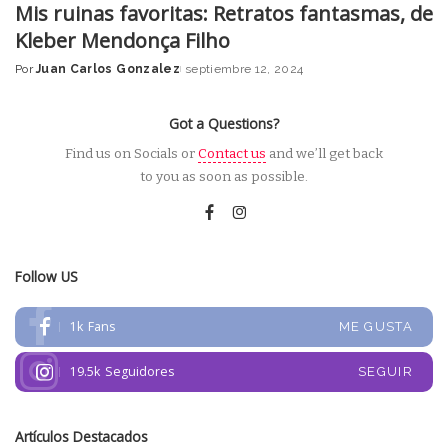
Mis ruinas favoritas: Retratos fantasmas, de
Kleber Mendonça Filho
Por
Juan Carlos Gonzalez
septiembre 12, 2024
Posted
by
Got a Questions?
Find us on Socials or
Contact us
and we’ll get back
to you as soon as possible.
Follow US
1k
Fans
ME GUSTA
19.5k
Seguidores
SEGUIR
Artículos Destacados