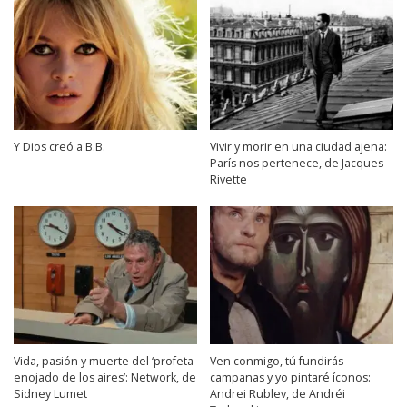
Y Dios creó a B.B.
Vivir y morir en una ciudad ajena:
París nos pertenece, de Jacques
Rivette
Vida, pasión y muerte del ‘profeta
Ven conmigo, tú fundirás
enojado de los aires’: Network, de
campanas y yo pintaré íconos:
Sidney Lumet
Andrei Rublev, de Andréi