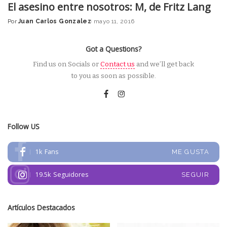
El asesino entre nosotros: M, de Fritz Lang
Por
Juan Carlos Gonzalez
mayo 11, 2016
Posted
by
Got a Questions?
Find us on Socials or
Contact us
and we’ll get back
to you as soon as possible.
Follow US
1k
Fans
ME GUSTA
19.5k
Seguidores
SEGUIR
Artículos Destacados