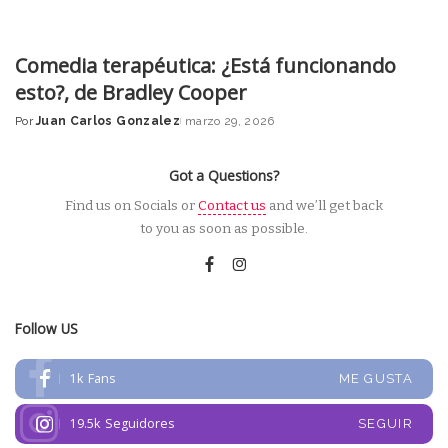
Comedia terapéutica: ¿Está funcionando
esto?, de Bradley Cooper
Por
Juan Carlos Gonzalez
marzo 29, 2026
Posted
by
Got a Questions?
Find us on Socials or
Contact us
and we’ll get back
to you as soon as possible.
Follow US
1k
Fans
ME GUSTA
19.5k
Seguidores
SEGUIR