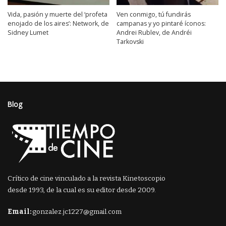
Vida, pasión y muerte del ‘profeta
Ven conmigo, tú fundirás
enojado de los aires’: Network, de
campanas y yo pintaré íconos:
Sidney Lumet
Andrei Rublev, de Andréi
Tarkovski
Blog
Crítico de cine vinculado a la revista Kinetoscopio
desde 1993, de la cual es su editor desde 2009.
Email:
gonzalez.jc1227@gmail.com