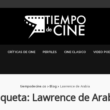
G
CRÍTICAS DE CINE
PERFILES
CINE CLASICO
VIDEO PO
tiempodecine.co
>
Blog
>
Lawrence de Arabia
iqueta:
Lawrence de Ara