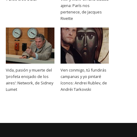
ajena: París nos
pertenece, de Jacques
Rivette
Vida, pasión y muerte del
Ven conmigo, tú fundirás
‘profeta enojado de los
campanas y yo pintaré
aires’: Network, de Sidney
íconos: Andrei Rublev, de
Lumet
Andréi Tarkovski