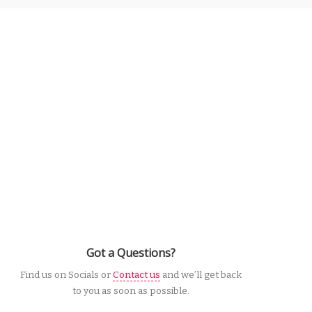
Got a Questions?
Find us on Socials or
Contact us
and we’ll get back
to you as soon as possible.