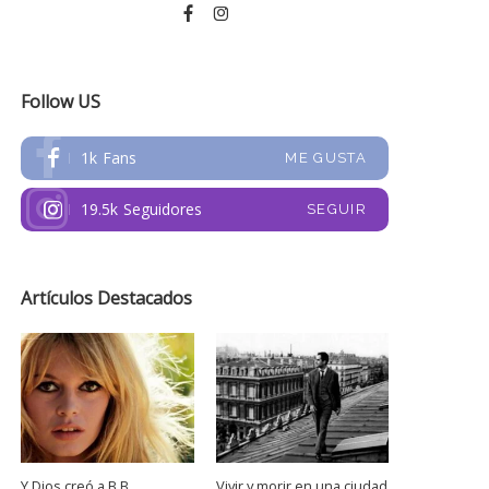
Follow US
1k
Fans
ME GUSTA
19.5k
Seguidores
SEGUIR
Artículos Destacados
Y Dios creó a B.B.
Vivir y morir en una ciudad