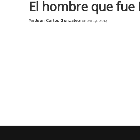
El hombre que fue
Por
Juan Carlos Gonzalez
enero 19, 2014
Posted
by