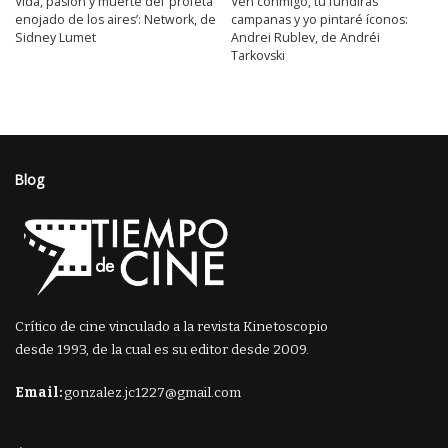
Vida, pasión y muerte del ‘profeta
Ven conmigo, tú fundirás
enojado de los aires’: Network, de
campanas y yo pintaré íconos:
Sidney Lumet
Andrei Rublev, de Andréi
Tarkovski
Blog
Crítico de cine vinculado a la revista Kinetoscopio
desde 1993, de la cual es su editor desde 2009.
Email:
gonzalez.jc1227@gmail.com