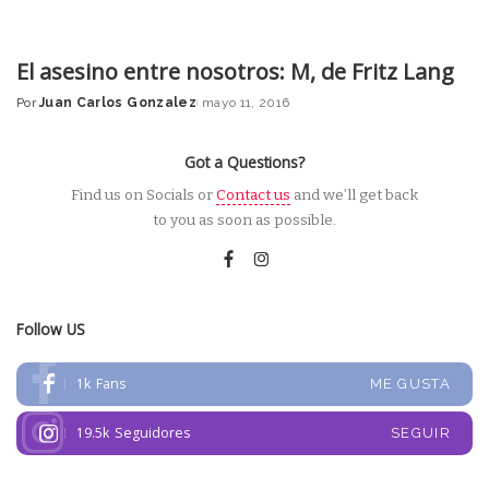
El asesino entre nosotros: M, de Fritz Lang
Por
Juan Carlos Gonzalez
mayo 11, 2016
Posted
by
Got a Questions?
Find us on Socials or
Contact us
and we’ll get back
to you as soon as possible.
Follow US
1k
Fans
ME GUSTA
19.5k
Seguidores
SEGUIR