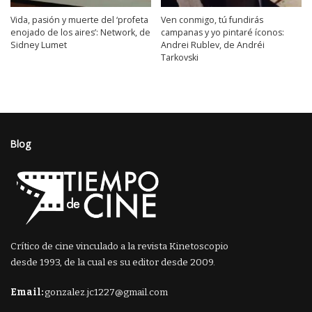
Vida, pasión y muerte del ‘profeta
Ven conmigo, tú fundirás
enojado de los aires’: Network, de
campanas y yo pintaré íconos:
Sidney Lumet
Andrei Rublev, de Andréi
Tarkovski
Blog
Crítico de cine vinculado a la revista Kinetoscopio
desde 1993, de la cual es su editor desde 2009.
Email:
gonzalez.jc1227@gmail.com