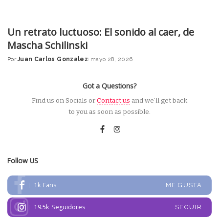
Un retrato luctuoso: El sonido al caer, de
Mascha Schilinski
Por
Juan Carlos Gonzalez
mayo 28, 2026
Posted
by
Got a Questions?
Find us on Socials or
Contact us
and we’ll get back
to you as soon as possible.
Follow US
1k
Fans
ME GUSTA
19.5k
Seguidores
SEGUIR