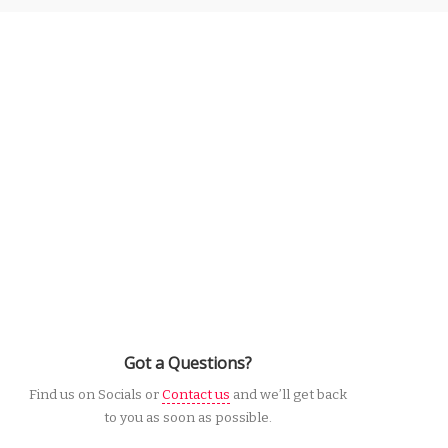
Got a Questions?
Find us on Socials or
Contact us
and we’ll get back
to you as soon as possible.