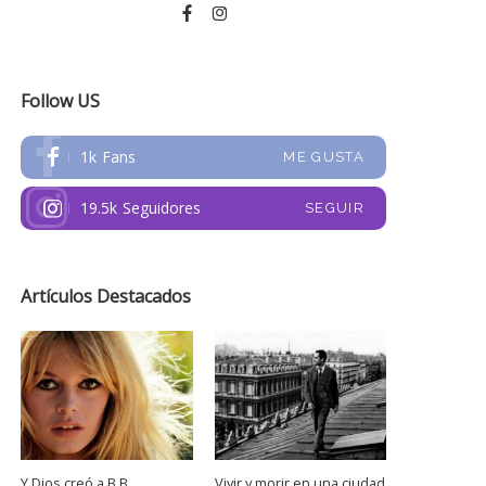
Follow US
1k
Fans
ME GUSTA
19.5k
Seguidores
SEGUIR
Artículos Destacados
Y Dios creó a B.B.
Vivir y morir en una ciudad