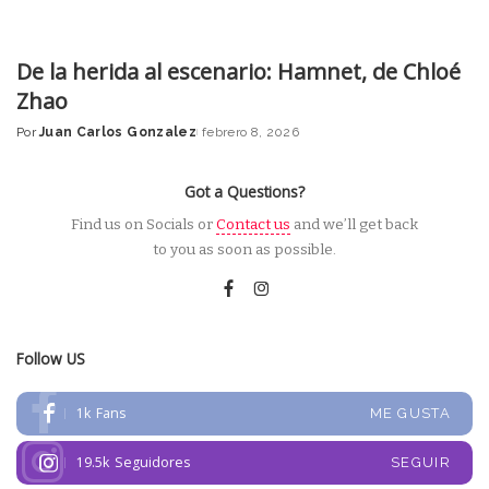
De la herida al escenario: Hamnet, de Chloé
Zhao
Por
Juan Carlos Gonzalez
febrero 8, 2026
Posted
by
Got a Questions?
Find us on Socials or
Contact us
and we’ll get back
to you as soon as possible.
Follow US
1k
Fans
ME GUSTA
19.5k
Seguidores
SEGUIR