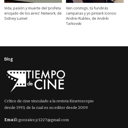
Vida, pasión y muerte del ‘profeta
Ven conmigo, tú fundirás
enojado de los aires’: Network, de
campanas y yo pintaré íconos:
Sidney Lumet
Andrei Rublev, de Andréi
Tarkovski
Blog
Crítico de cine vinculado a la revista Kinetoscopio
desde 1993, de la cual es su editor desde 2009.
Email:
gonzalez.jc1227@gmail.com