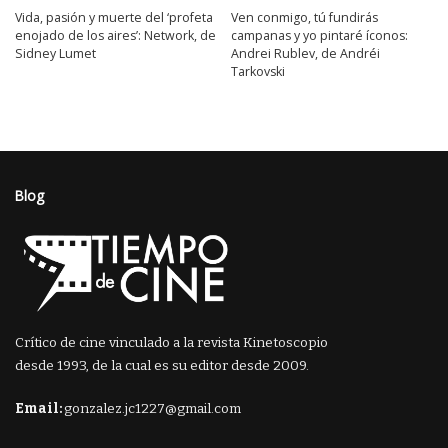
Vida, pasión y muerte del ‘profeta
Ven conmigo, tú fundirás
enojado de los aires’: Network, de
campanas y yo pintaré íconos:
Sidney Lumet
Andrei Rublev, de Andréi
Tarkovski
Blog
Crítico de cine vinculado a la revista Kinetoscopio
desde 1993, de la cual es su editor desde 2009.
Email:
gonzalez.jc1227@gmail.com