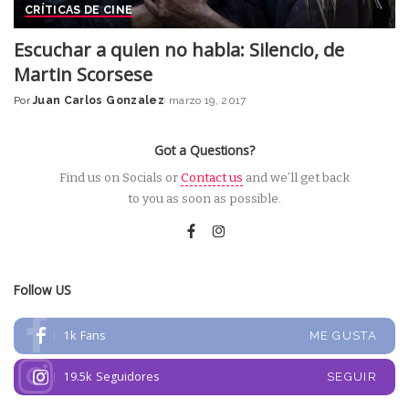
CRÍTICAS DE CINE
Escuchar a quien no habla: Silencio, de
Martin Scorsese
Por
Juan Carlos Gonzalez
marzo 19, 2017
Posted
by
Got a Questions?
Find us on Socials or
Contact us
and we’ll get back
to you as soon as possible.
Follow US
1k
Fans
ME GUSTA
19.5k
Seguidores
SEGUIR