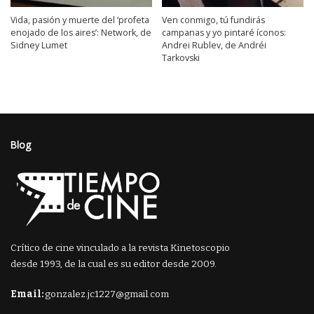
Vida, pasión y muerte del ‘profeta
Ven conmigo, tú fundirás
enojado de los aires’: Network, de
campanas y yo pintaré íconos:
Sidney Lumet
Andrei Rublev, de Andréi
Tarkovski
Blog
Crítico de cine vinculado a la revista Kinetoscopio
desde 1993, de la cual es su editor desde 2009.
Email:
gonzalez.jc1227@gmail.com