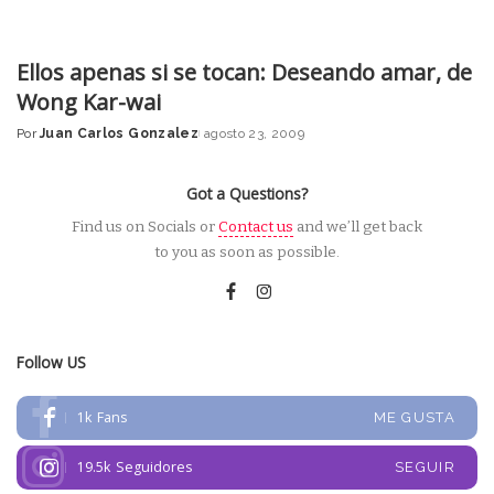
Ellos apenas si se tocan: Deseando amar, de
Wong Kar-wai
Por
Juan Carlos Gonzalez
agosto 23, 2009
Posted
by
Got a Questions?
Find us on Socials or
Contact us
and we’ll get back
to you as soon as possible.
Follow US
1k
Fans
ME GUSTA
19.5k
Seguidores
SEGUIR