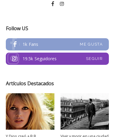
Follow US
1k
Fans
ME GUSTA
19.5k
Seguidores
SEGUIR
Artículos Destacados
Y Dios creó a B.B.
Vivir y morir en una ciudad