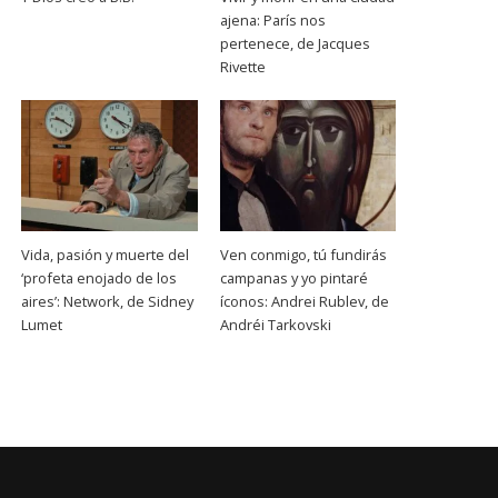
ajena: París nos
pertenece, de Jacques
Rivette
Vida, pasión y muerte del
Ven conmigo, tú fundirás
‘profeta enojado de los
campanas y yo pintaré
aires’: Network, de Sidney
íconos: Andrei Rublev, de
Lumet
Andréi Tarkovski