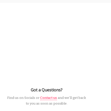
Got a Questions?
Find us on Socials or
Contact us
and we’ll get back
to you as soon as possible.