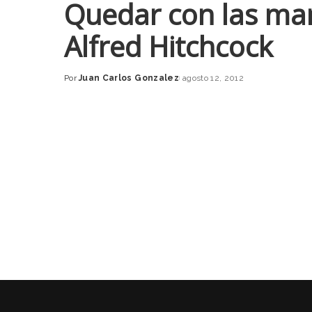
Quedar con las man
Alfred Hitchcock
Por
Juan Carlos Gonzalez
agosto 12, 2012
Posted
by