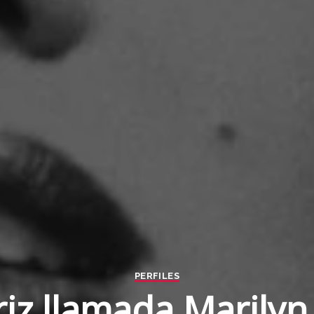
PERFILES
riz llamada Marily