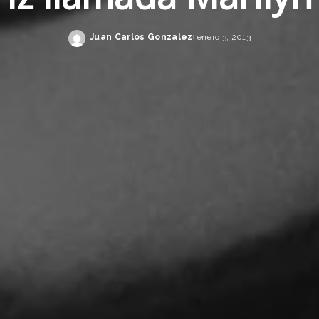
Juan Carlos Gonzalez
enero 3, 2013
Posted
by