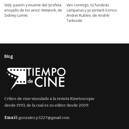
Vida, pasión y muerte del ‘profeta
Ven conmigo, tú fundirás
enojado de los aires’: Network, de
campanas y yo pintaré íconos:
Sidney Lumet
Andrei Rublev, de Andréi
Tarkovski
Blog
Crítico de cine vinculado a la revista Kinetoscopio
desde 1993, de la cual es su editor desde 2009.
Email:
gonzalez.jc1227@gmail.com