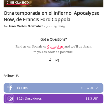
CINE CLASICO
Otra temporada en el infierno: Apocalypse
Now, de Francis Ford Coppola
Por
Juan Carlos Gonzalez
agosto 15, 2015
Posted
by
Got a Questions?
Find us on Socials or
Contact us
and we’ll get back
to you as soon as possible.
Follow US
1k
Fans
ME GUSTA
19.5k
Seguidores
SEGUIR