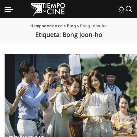
tiempodecine.co
>
Blog
>
Bong Joon-ho
Etiqueta:
Bong Joon-ho