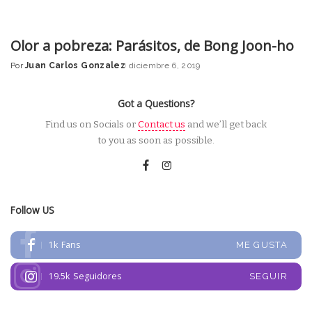
Olor a pobreza: Parásitos, de Bong Joon-ho
Por
Juan Carlos Gonzalez
diciembre 6, 2019
Posted
by
Got a Questions?
Find us on Socials or
Contact us
and we’ll get back
to you as soon as possible.
Follow US
1k
Fans
ME GUSTA
19.5k
Seguidores
SEGUIR