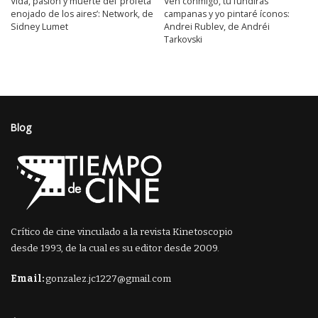
Vida, pasión y muerte del ‘profeta
Ven conmigo, tú fundirás
enojado de los aires’: Network, de
campanas y yo pintaré íconos:
Sidney Lumet
Andrei Rublev, de Andréi
Tarkovski
Blog
Crítico de cine vinculado a la revista Kinetoscopio
desde 1993, de la cual es su editor desde 2009.
Email:
gonzalez.jc1227@gmail.com