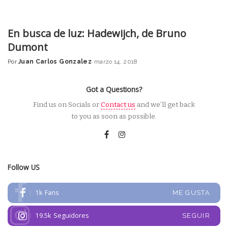
En busca de luz: Hadewijch, de Bruno
Dumont
Por
Juan Carlos Gonzalez
marzo 14, 2018
Posted
by
Got a Questions?
Find us on Socials or
Contact us
and we’ll get back
to you as soon as possible.
Follow US
1k
Fans
ME GUSTA
19.5k
Seguidores
SEGUIR