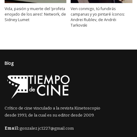
Vida, pasión y muerte del ‘profeta
Ven conmigo, tú fundirás
enojado de los aires’: Network, de
campanas y yo pintaré íconos:
Sidney Lumet
Andrei Rublev, de Andréi
Tarkovski
Blog
Crítico de cine vinculado a la revista Kinetoscopio
desde 1993, de la cual es su editor desde 2009.
Email:
gonzalez.jc1227@gmail.com