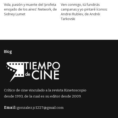
Vida, pasión y muerte del ‘profeta
Ven conmigo, tú fundirás
enojado de los aires’: Network, de
campanas y yo pintaré íconos:
Sidney Lumet
Andrei Rublev, de Andréi
Tarkovski
Blog
Crítico de cine vinculado a la revista Kinetoscopio
desde 1993, de la cual es su editor desde 2009.
Email:
gonzalez.jc1227@gmail.com