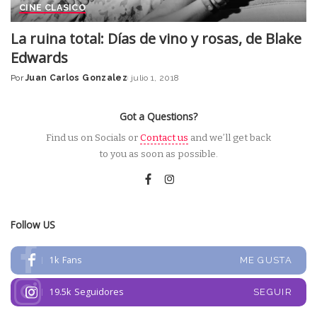
CINE CLASICO
La ruina total: Días de vino y rosas, de Blake
Edwards
Por
Juan Carlos Gonzalez
julio 1, 2018
Posted
by
Got a Questions?
Find us on Socials or
Contact us
and we’ll get back
to you as soon as possible.
Follow US
1k
Fans
ME GUSTA
19.5k
Seguidores
SEGUIR