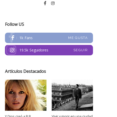
Follow US
1k
Fans
ME GUSTA
19.5k
Seguidores
SEGUIR
Artículos Destacados
Y Dios creó a B.B.
Vivir y morir en una ciudad