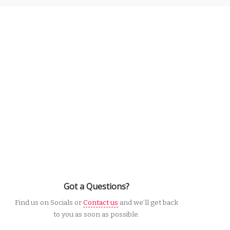
Got a Questions?
Find us on Socials or
Contact us
and we’ll get back
to you as soon as possible.