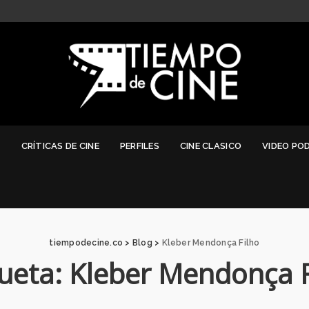
G
CRÍTICAS DE CINE
PERFILES
CINE CLASICO
VIDEO PO
tiempodecine.co
>
Blog
>
Kleber Mendonça Filho
queta:
Kleber Mendonça F