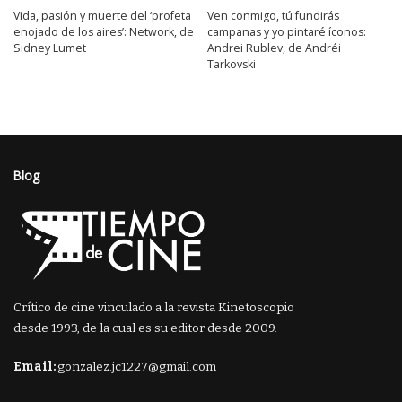
Vida, pasión y muerte del ‘profeta
Ven conmigo, tú fundirás
enojado de los aires’: Network, de
campanas y yo pintaré íconos:
Sidney Lumet
Andrei Rublev, de Andréi
Tarkovski
Blog
Crítico de cine vinculado a la revista Kinetoscopio
desde 1993, de la cual es su editor desde 2009.
Email:
gonzalez.jc1227@gmail.com