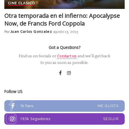
CINE CLASICO
Otra temporada en el infierno: Apocalypse
Now, de Francis Ford Coppola
Por
Juan Carlos Gonzalez
agosto 15, 2015
Posted
by
Got a Questions?
Find us on Socials or
Contact us
and we’ll get back
to you as soon as possible.
Follow US
1k
Fans
ME GUSTA
19.5k
Seguidores
SEGUIR