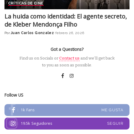
CRÍTICAS DE CINE
La huida como identidad: El agente secreto,
de Kleber Mendonça Filho
Por
Juan Carlos Gonzalez
febrero 26, 2026
Posted
by
Got a Questions?
Find us on Socials or
Contact us
and we’ll get back
to you as soon as possible.
Follow US
1k
Fans
ME GUSTA
19.5k
Seguidores
SEGUIR