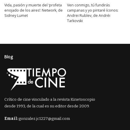
Vida, pasión y muerte del ‘profeta
Ven conmigo, tú fundirás
enojado de los aires’: Network, de
campanas y yo pintaré íconos:
Sidney Lumet
Andrei Rublev, de Andréi
Tarkovski
Blog
Crítico de cine vinculado a la revista Kinetoscopio
desde 1993, de la cual es su editor desde 2009.
Email:
gonzalez.jc1227@gmail.com