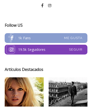
Follow US
1k
Fans
ME GUSTA
19.5k
Seguidores
SEGUIR
Artículos Destacados