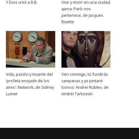
Y Dios creó a B.B.
Vivir y morir en una ciudad
ajena: París nos
pertenece, de Jacques
Rivette
Vida, pasión y muerte del
Ven conmigo, tú fundirás
‘profeta enojado de los
campanas y yo pintaré
aires’: Network, de Sidney
íconos: Andrei Rublev, de
Lumet
Andréi Tarkovski