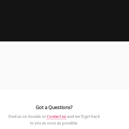
Got a Questions?
Find us on Socials or
Contact us
and we’ll get back
to you as soon as possible.