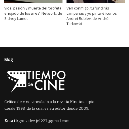
Vida, pasión y muerte del ‘profeta
Ven conmigo, tú fundirás
enojado de los aires’: Network, de
campanas y yo pintaré íconos:
Sidney Lumet
Andrei Rublev, de Andréi
Tarkovski
Blog
Crítico de cine vinculado a la revista Kinetoscopio
desde 1993, de la cual es su editor desde 2009.
Email:
gonzalez.jc1227@gmail.com