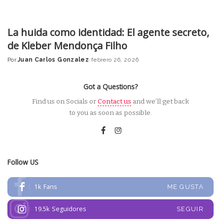
La huida como identidad: El agente secreto,
de Kleber Mendonça Filho
Por
Juan Carlos Gonzalez
febrero 26, 2026
Posted
by
Got a Questions?
Find us on Socials or
Contact us
and we’ll get back
to you as soon as possible.
Follow US
1k
Fans
ME GUSTA
19.5k
Seguidores
SEGUIR