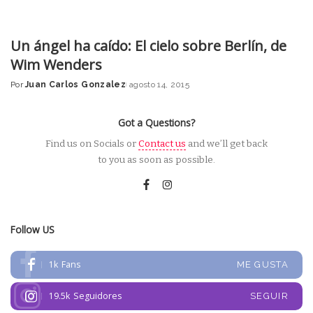
Un ángel ha caído: El cielo sobre Berlín, de
Wim Wenders
Por
Juan Carlos Gonzalez
agosto 14, 2015
Posted
by
Got a Questions?
Find us on Socials or
Contact us
and we’ll get back
to you as soon as possible.
Follow US
1k
Fans
ME GUSTA
19.5k
Seguidores
SEGUIR