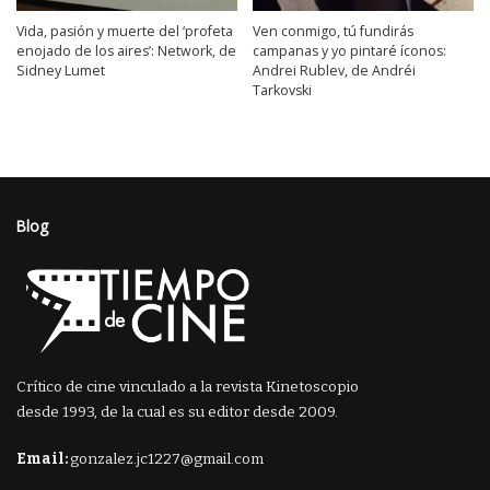
Vida, pasión y muerte del ‘profeta
Ven conmigo, tú fundirás
enojado de los aires’: Network, de
campanas y yo pintaré íconos:
Sidney Lumet
Andrei Rublev, de Andréi
Tarkovski
Blog
Crítico de cine vinculado a la revista Kinetoscopio
desde 1993, de la cual es su editor desde 2009.
Email:
gonzalez.jc1227@gmail.com