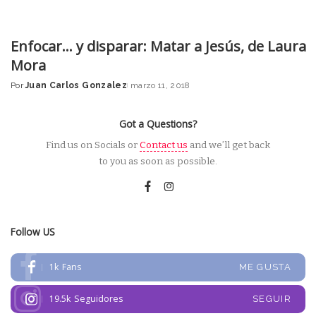
Enfocar… y disparar: Matar a Jesús, de Laura
Mora
Por
Juan Carlos Gonzalez
marzo 11, 2018
Posted
by
Got a Questions?
Find us on Socials or
Contact us
and we’ll get back
to you as soon as possible.
Follow US
1k
Fans
ME GUSTA
19.5k
Seguidores
SEGUIR