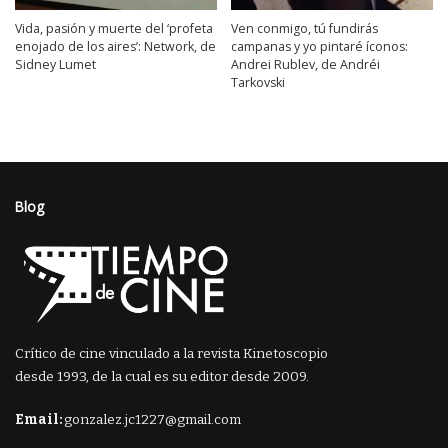
Vida, pasión y muerte del ‘profeta
Ven conmigo, tú fundirás
enojado de los aires’: Network, de
campanas y yo pintaré íconos:
Sidney Lumet
Andrei Rublev, de Andréi
Tarkovski
Blog
Crítico de cine vinculado a la revista Kinetoscopio
desde 1993, de la cual es su editor desde 2009.
Email:
gonzalez.jc1227@gmail.com