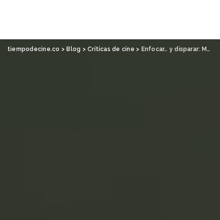
tiempodecine.co
>
Blog
>
Críticas de cine
>
Enfocar… y disparar: Matar a Jesús, de Laura Mora